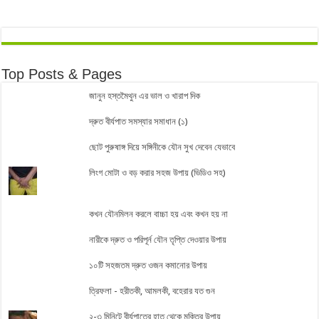
Top Posts & Pages
জানুন হস্তমৈথুন এর ভাল ও খারাপ দিক
দ্রুত বীর্যপাত সমস্যার সমাধান (১)
ছোট পুরুষাঙ্গ দিয়ে সঙ্গিনীকে যৌন সুখ দেবেন যেভাবে
লিংগ মোটা ও বড় করার সহজ উপায় (ভিডিও সহ)
কখন যৌনমিলন করলে বাচ্চা হয় এবং কখন হয় না
নারীকে দ্রুত ও পরিপূর্ন যৌন তৃপ্তি দেওয়ার উপায়
১০টি সহজতম দ্রুত ওজন কমানোর উপায়
ত্রিফলা - হরীতকী, আমলকী, বহেরার যত গুন
২-৩ মিনিটে বীর্যপাতের হাত থেকে মুক্তির উপায়