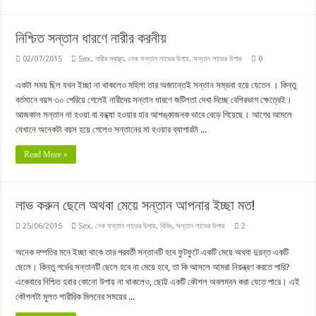
নিশ্চিত সন্তান ধারণে নারীর করনীয়
02/07/2015
Sex
,
নারীর স্বাস্থ্য
,
নেক সন্তান লাভের উপায়
,
সন্তান লাভের উপায়
0
একটা সময় ছিল যথন ইচ্ছা না থাকলেও মহিলা তার অজান্তেই সন্তান সম্ভবা হয়ে যেতেন । কিন্তু
বর্তমানে বয়স ৩০ পেরিয়ে গেলেই নারীদের সন্তান ধারণে জটিলতা দেখা দিচ্ছে বেশিরভাগ ক্ষেত্রেই।
আজকাল সন্তান না হওয়া বা বন্ধ্যা হওয়ার হার আশঙ্কাজনক ভাবে বেড়ে গিয়েছে। আগের আমলে
যেখানে অনেকটা বয়স হয়ে গেলেও সন্তানের মা হওয়ার ব্যাপারটা ...
Read More »
লাভ করুন ছেলে অথবা মেয়ে সন্তান আপনার ইচ্ছা মত!
25/06/2015
Sex
,
নেক সন্তান লাভের উপায়
,
বিবিধ
,
সন্তান লাভের উপায়
2
অনেক দম্পতির মনে ইচ্ছা থাকে তার পরবর্তী সন্তানটি হবে ফুটফুটে একটি মেয়ে অথবা দুরন্ত একটি
ছেলে। কিন্তু গর্ভের সন্তানটি ছেলে হবে না মেয়ে হবে, তা কি আসলে আমরা নিয়ন্ত্রণ করতে পারি?
একেবারে নিশ্চিত হবার কোনো উপায় না থাকলেও, ছোট্ট একটি কৌশল অবলম্বন করা যেতে পারে। এই
কৌশলটা মুলত শারীরিক মিলনের সময়ের ...